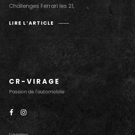
Challenges Ferrari les 21,
70
LIRE L’ARTICLE
ANS
FERRARI
/
FERRARI
CHALLENGE
AU
CIRCUIT
CR-VIRAGE
PAUL
RICARD
Passion de l'automobile
facebook
instagram
L’origine