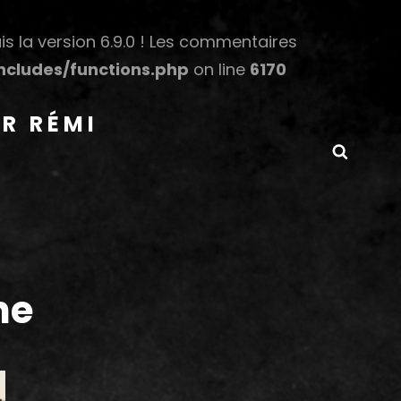
s la version 6.9.0 ! Les commentaires
cludes/functions.php
on line
6170
R RÉMI
Searc
ne