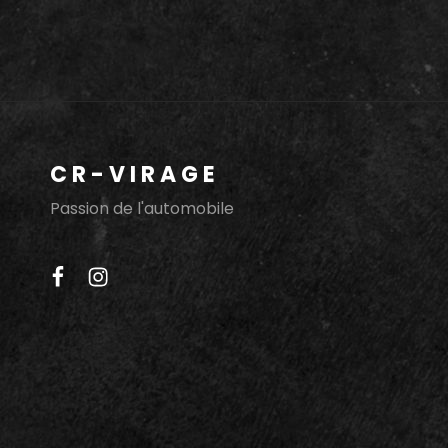
2021:
JOUR
1
–
LE
VENDREDI
CR-VIRAGE
Passion de l'automobile
facebook
instagram