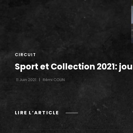
CAT
CIRCUIT
LINKS
Sport et Collection 2021: jou
11 Juin 2021
Rémi COLIN
SPORT
LIRE L’ARTICLE
ET
COLLECTION