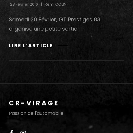
28 Février 2016
Rémi COLIN
Samedi 20 Février, GT Prestiges 83
organise une petite sortie
VISITE
LIRE L’ARTICLE
DE
COLOMBO
CHALLENGE
AVEC
LE
CLUB
GT
CR-VIRAGE
PRESTIGES
83
Passion de l'automobile
facebook
instagram