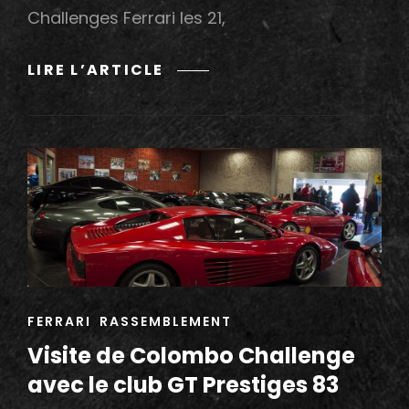
Challenges Ferrari les 21,
70
LIRE L’ARTICLE
ANS
FERRARI
/
FERRARI
CHALLENGE
AU
CIRCUIT
PAUL
RICARD
CAT
FERRARI
RASSEMBLEMENT
LINKS
Visite de Colombo Challenge
avec le club GT Prestiges 83