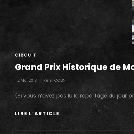
CAT
CIRCUIT
LINKS
Grand Prix Historique de M
12 Mai 2018
Rémi COLIN
(Si vous n’avez pas lu le reportage du jour p
GRAND
LIRE L’ARTICLE
PRIX
HISTORIQUE