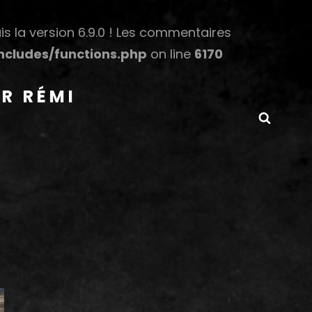
s la version 6.9.0 ! Les commentaires
cludes/functions.php
on line
6170
R RÉMI
Searc