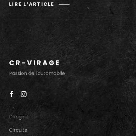
BLANCPAIN
LIRE L’ARTICLE
GT
SERIES
CIRCUIT
PAUL
RICARD
24-
26
CR-VIRAGE
JUIN
2016
Passion de l'automobile
facebook
instagram
L’origine
Circuits