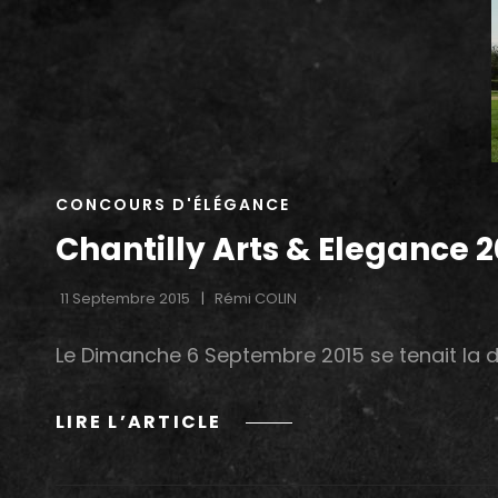
CAT
CONCOURS D'ÉLÉGANCE
LINKS
Chantilly Arts & Elegance 2
11 Septembre 2015
Rémi COLIN
Le Dimanche 6 Septembre 2015 se tenait la 
CHANTILLY
LIRE L’ARTICLE
ARTS
&