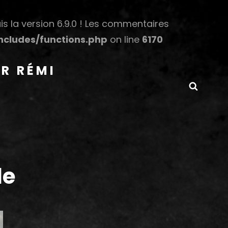
s la version 6.9.0 ! Les commentaires
cludes/functions.php
on line
6170
R RÉMI
Searc
le