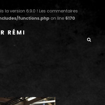
s la version 6.9.0 ! Les commentaires
cludes/functions.php
on line
6170
R RÉMI
Searc