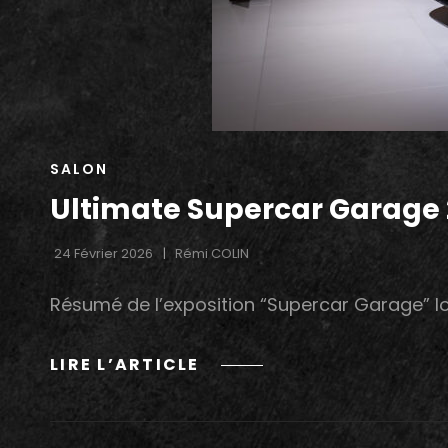
CAT
SALON
LINKS
Ultimate Supercar Garage
24 Février 2026
Rémi COLIN
Résumé de l’exposition “Supercar Garage” l
ULTIMATE
LIRE L’ARTICLE
SUPERCAR
GARAGE
2026