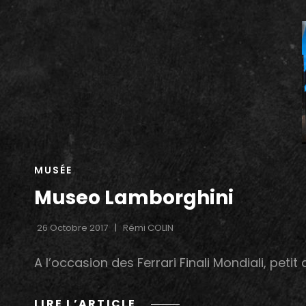
DE
GENÈVE
2018:
JOUR
2,
JOURNÉE
PRESSE
CAT
MUSÉE
LINKS
Museo Lamborghini
26 Octobre 2017
Rémi COLIN
A l’occasion des Ferrari Finali Mondiali, peti
MUSEO
LIRE L’ARTICLE