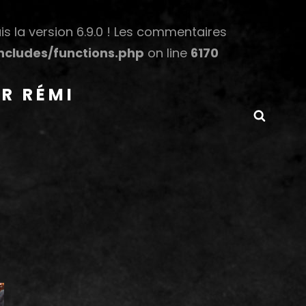
s la version 6.9.0 ! Les commentaires
cludes/functions.php
on line
6170
R RÉMI
Searc