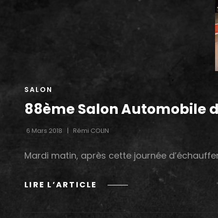
CAT
SALON
LINKS
88ème Salon Automobile de
6 Mars 2018
Rémi COLIN
Mardi matin, après cette journée d’échauffeme
88ÈME
LIRE L’ARTICLE
SALON
AUTOMOBILE