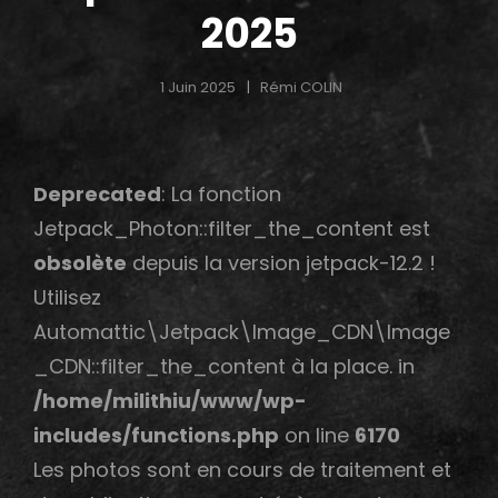
2025
1 Juin 2025
Rémi COLIN
Deprecated
: La fonction
h
Jetpack_Photon::filter_the_content est
obsolète
depuis la version jetpack-12.2 !
Utilisez
Automattic\Jetpack\Image_CDN\Image
_CDN::filter_the_content à la place. in
/home/milithiu/www/wp-
includes/functions.php
on line
6170
Les photos sont en cours de traitement et