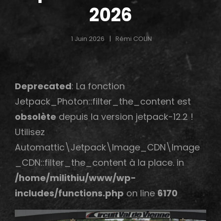
2026
1 Juin 2026
Rémi COLIN
Deprecated
: La fonction
h
Jetpack_Photon::filter_the_content est
obsolète
depuis la version jetpack-12.2 !
Utilisez
Automattic\Jetpack\Image_CDN\Image
_CDN::filter_the_content à la place. in
/home/milithiu/www/wp-
includes/functions.php
on line
6170