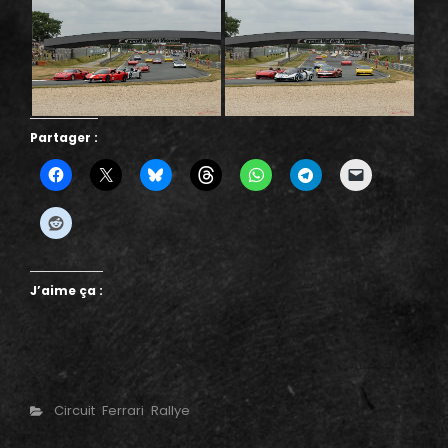
Partager :
J’aime ça :
Categories
Circuit
Ferrari
Rallye