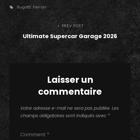
Tags,
Bugatti
Ferrari
Navigation
PREV POST
Previous
Ultimate Supercar Garage 2026
Post
de
l’article
Laisser un
commentaire
Votre adresse e-mail ne sera pas publiée.
Les
champs obligatoires sont indiqués avec
*