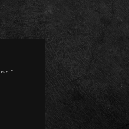
s avec
*