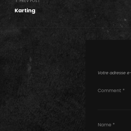
Navigation
Previous
PREV POST
Karting
Post
de
l’article
Votre adresse e-