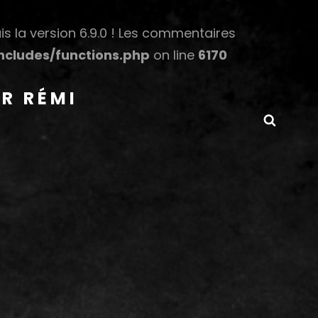
s la version 6.9.0 ! Les commentaires
cludes/functions.php
on line
6170
R RÉMI
Searc