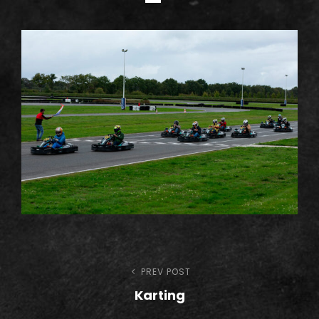
h
Navigation
PREV POST
Previous
Karting
Post
de