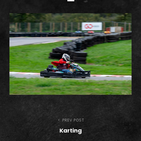
h
Navigation
PREV POST
Previous
Karting
Post
de