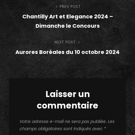
Navigation
PREV POST
Previous
Chantilly Art et Elegance 2024 –
Post
de
Dimanche le Concours
l’article
NEXT POST
Next
Aurores Boréales du 10 octobre 2024
Post
Laisser un
commentaire
Votre adresse e-mail ne sera pas publiée.
Les
champs obligatoires sont indiqués avec
*