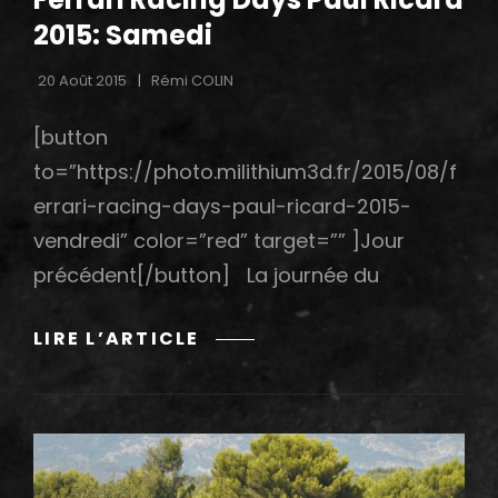
2015: Samedi
20 Août 2015
Rémi COLIN
[button
to=”https://photo.milithium3d.fr/2015/08/f
errari-racing-days-paul-ricard-2015-
vendredi” color=”red” target=”” ]Jour
précédent[/button] La journée du
FERRARI
LIRE L’ARTICLE
RACING
DAYS
PAUL
RICARD
2015: