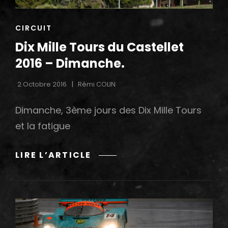
CAT
CIRCUIT
LINKS
Dix Mille Tours du Castellet
2016 – Dimanche.
2 Octobre 2016
Rémi COLIN
Dimanche, 3ème jours des Dix Mille Tours
et la fatigue
DIX
LIRE L’ARTICLE
MILLE
TOURS
DU
CASTELLET
2016