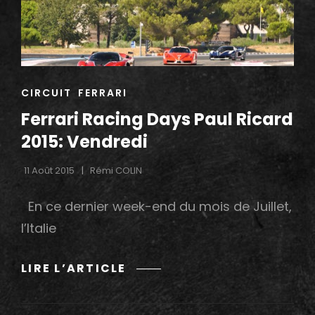
SAMEDI
CAT
CIRCUIT
FERRARI
LINKS
Ferrari Racing Days Paul Ricard
2015: Vendredi
11 Août 2015
Rémi COLIN
En ce dernier week-end du mois de Juillet,
l’Italie
FERRARI
LIRE L’ARTICLE
RACING
DAYS