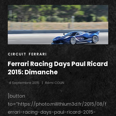
DU
CASTELLET
2016
–
VENDREDI
ET
SAMEDI.
CAT
CIRCUIT
FERRARI
LINKS
Ferrari Racing Days Paul Ricard
2015: Dimanche
4 Septembre 2015
Rémi COLIN
[button
to=”https://photo.milithium3d.fr/2015/08/f
errari-racing-days-paul-ricard-2015-