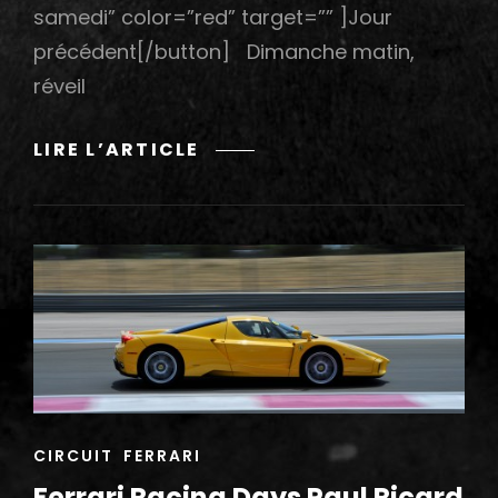
samedi” color=”red” target=”” ]Jour
précédent[/button] Dimanche matin,
réveil
FERRARI
LIRE L’ARTICLE
RACING
DAYS
PAUL
RICARD
2015:
DIMANCHE
CAT
CIRCUIT
FERRARI
LINKS
Ferrari Racing Days Paul Ricard