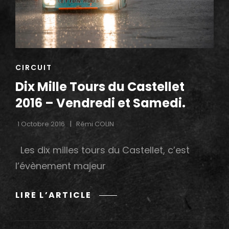
–
DIMANCHE.
CAT
CIRCUIT
LINKS
Dix Mille Tours du Castellet
2016 – Vendredi et Samedi.
1 Octobre 2016
Rémi COLIN
Les dix milles tours du Castellet, c’est
l’évènement majeur
DIX
LIRE L’ARTICLE
MILLE
TOURS